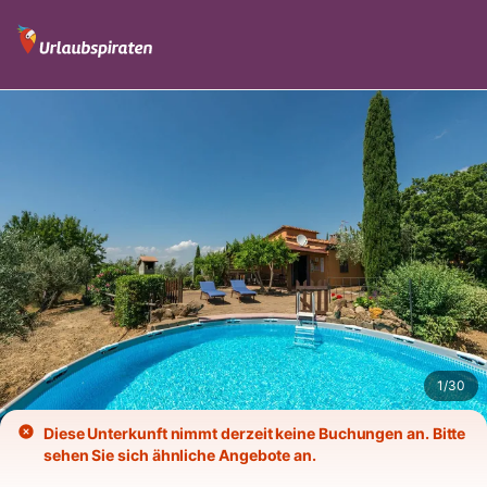
Bilder
Ausstattung
Bewertungen
1
/
30
Diese Unterkunft nimmt derzeit keine Buchungen an. Bitte
sehen Sie sich ähnliche Angebote an.