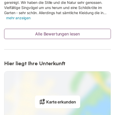
des Hofes, umgeben von Feldern und Waldland, schafft eine
gereinigt. Wir haben die Stille und die Natur sehr genossen.
ideale Umgebung für Entspannung im Freien.
Vielfältige Singvögel um uns herum und eine Schildkröte im
Garten - sehr schön. Allerdings hat sämtliche Kleidung die in...
Weitere Informationen
mehr anzeigen
Das Ferienhaus verfügt über ein Tischfußballspiel. Die Zufahrt
erfolgt über eine 700 m lange unbefestigte Straße; ein Auto
Alle Bewertungen lesen
wird für diese abgelegene Lage empfohlen. Ein Parkplatz vor
Ort steht direkt am Haus zur Verfügung. Babyausstattung ist
auf Anfrage erhältlich. Der nächste Supermarkt liegt 9 km
entfernt.
Hier liegt Ihre Unterkunft
Entfernungen und Sehenswürdigkeiten
Das Dorf Polveraia liegt 1 km entfernt, das Zentrum von
Scansano ist 14 km entfernt. Der Parco Naturale della Maremma
ist in der Nähe; die Küstendestinationen Castiglione della
Pescaia und Monte Argentario sowie die historische Stadt
Magliano in Toscana sind ebenfalls erreichbar. Der nächste
Supermarkt befindet sich 9 km entfernt; der Bahnhof Grosseto
Karte erkunden
liegt 23 km vom Anwesen entfernt. Ein 18-Loch-Golfplatz
befindet sich 40 km entfernt. Der Hafen liegt 46 km entfernt,
die Fähre in Piombino ist 95 km entfernt.