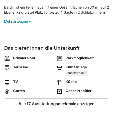
Bardi I ist ein Ferienhaus mit einer Gesamtfläche von 60 m² auf 2
Ebenen und bietet Platz für bis zu 4 Gäste in 2 Schlafzimmern
und 1 Bad.
Mehr anzeigen
Im Erdgeschoss befindet sich ein offener Wohn- und
Schlafbereich mit einem Doppelschlafsofa, einem Esstisch und
großen Fenstern mit Ausblick auf die umliegende Landschaft.
Von diesem Bereich führt eine Tür direkt auf die überdachte
Das bietet Ihnen die Unterkunft
Terrasse.
Privater Pool
Parkmöglichkeit
Ein Schlafzimmer auf dieser Ebene ist mit einem Französischen
Bett von 160 cm Breite ausgestattet und verfügt über eine
Terrasse
Klimaanlage
Klimaanlage.
Zusatzkosten
Die offene Küche ist mit einem Mini-Ofen, 4 Gaskochfeldern,
TV
Küche
einem Toaster, einem Gefrierschrank und einer elektrischen
Kaffeemaschine ausgestattet.
Garten
Geschirrspüler
Das Bad auf dieser Ebene ist mit einer Dusche, einem Bidet und
einem WC ausgestattet.
Alle 17 Ausstattungsmerkmale anzeigen
Im Untergeschoss befindet sich ein weiteres Schlafzimmer mit 2