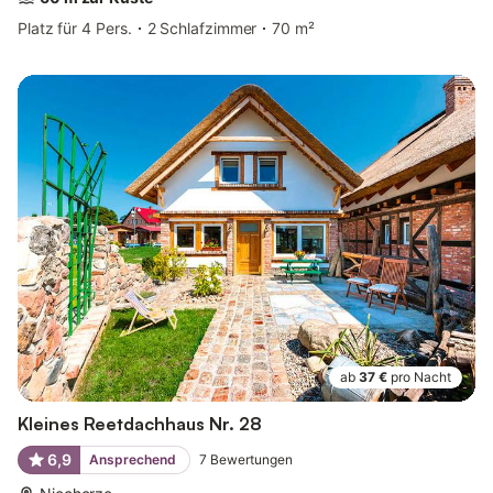
Platz für 4 Pers.
2 Schlafzimmer
70 m²
ab
37 €
pro Nacht
Kleines Reetdachhaus Nr. 28
6,9
Ansprechend
7
Bewertungen