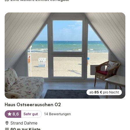
ab
85 €
pro Nacht
Haus Ostseerauschen 02
8,6
Sehr gut
14
Bewertungen
Strand Dahme
60 m zur Küste