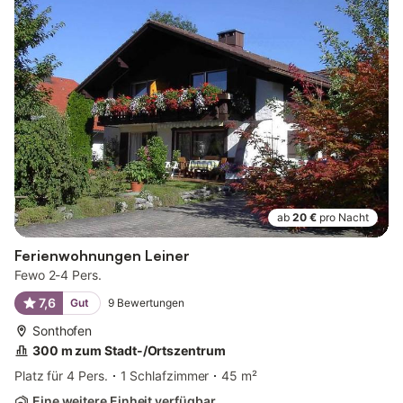
ab
20 €
pro Nacht
Ferienwohnungen Leiner
Fewo 2-4 Pers.
7,6
Gut
9
Bewertungen
Sonthofen
300 m zum Stadt-/Ortszentrum
Platz für 4 Pers.
1 Schlafzimmer
45 m²
Eine weitere Einheit verfügbar