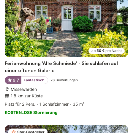
ab
50 €
pro Nacht
Ferienwohnung 'Alte Schmiede' - Sie schlafen auf
einer offenen Galerie
9,7
Fantastisch
28
Bewertungen
Misselwarden
1,8 km zur Küste
Platz für 2 Pers.
1 Schlafzimmer
35 m²
KOSTENLOSE Stornierung
Star-Gastgeber