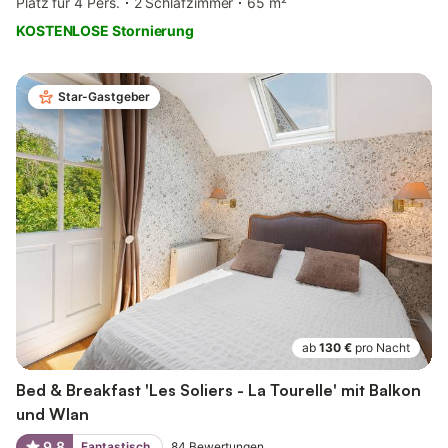
Platz für 4 Pers.
2 Schlafzimmer
65 m²
KOSTENLOSE Stornierung
Star-Gastgeber
ab
130 €
pro Nacht
Bed & Breakfast 'Les Soliers - La Tourelle' mit Balkon
und Wlan
9,8
Fantastisch
84
Bewertungen