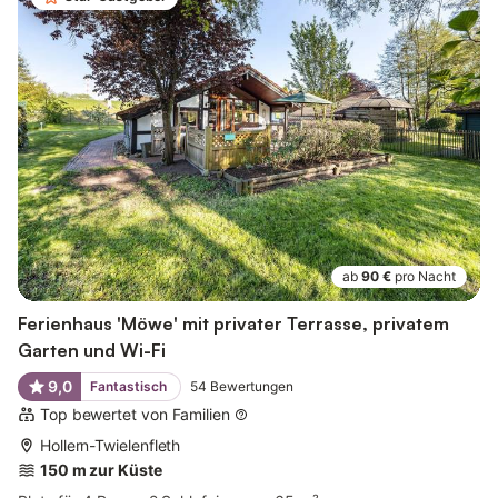
ab
90 €
pro Nacht
Ferienhaus 'Möwe' mit privater Terrasse, privatem
Garten und Wi-Fi
9,0
Fantastisch
54
Bewertungen
Top bewertet von Familien
Hollern-Twielenfleth
150 m zur Küste