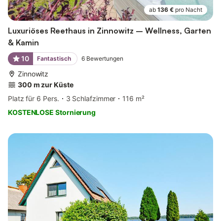
ab
136 €
pro Nacht
Luxuriöses Reethaus in Zinnowitz – Wellness, Garten
& Kamin
10
Fantastisch
6
Bewertungen
Zinnowitz
300 m zur Küste
Platz für 6 Pers.
3 Schlafzimmer
116 m²
KOSTENLOSE Stornierung