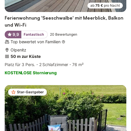
ab
75 €
pro Nacht
Ferienwohnung 'Seeschwalbe' mit Meerblick, Balkon
und Wi-Fi
9,9
Fantastisch
20
Bewertungen
Top bewertet von Familien
Olpenitz
50 m zur Küste
Platz für 3 Pers.
2 Schlafzimmer
76 m²
KOSTENLOSE Stornierung
Star-Gastgeber