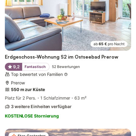
ab
65 €
pro Nacht
Erdgeschoss-Wohnung S2 im Ostseebad Prerow
9,2
Fantastisch
52
Bewertungen
Top bewertet von Familien
Prerow
550 m zur Küste
Platz für 2 Pers.
1 Schlafzimmer
63 m²
3 weitere Einheiten verfügbar
KOSTENLOSE Stornierung
Star-Gastgeber