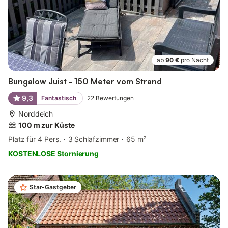
ab
90 €
pro Nacht
Bungalow Juist - 150 Meter vom Strand
9,3
Fantastisch
22
Bewertungen
Norddeich
100 m zur Küste
Platz für 4 Pers.
3 Schlafzimmer
65 m²
KOSTENLOSE Stornierung
Star-Gastgeber