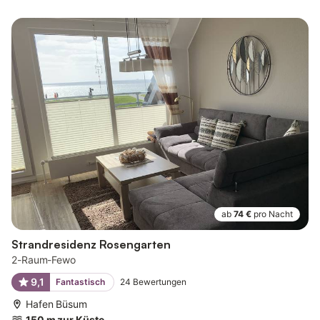
ab
74 €
pro Nacht
Strandresidenz Rosengarten
2-Raum-Fewo
9,1
Fantastisch
24
Bewertungen
Hafen Büsum
150 m zur Küste