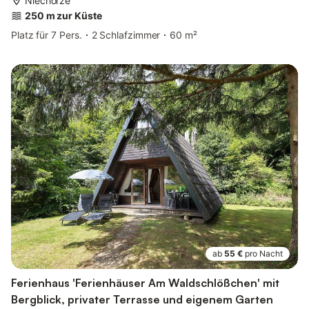
Niechorze
250 m zur Küste
Platz für 7 Pers.
2 Schlafzimmer
60 m²
ab
55 €
pro Nacht
Ferienhaus 'Ferienhäuser Am Waldschlößchen' mit
Bergblick, privater Terrasse und eigenem Garten