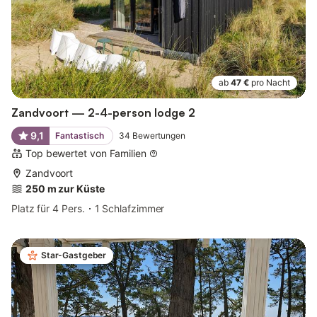
ab
47 €
pro Nacht
Zandvoort — 2-4-person lodge 2
9,1
Fantastisch
34
Bewertungen
Top bewertet von Familien
Zandvoort
250 m zur Küste
Platz für 4 Pers.
1 Schlafzimmer
Star-Gastgeber