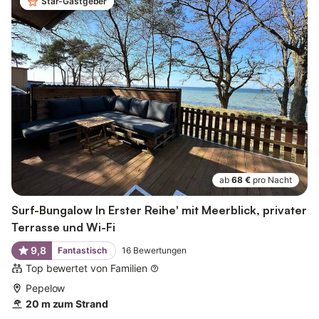
Star-Gastgeber
ab
68 €
pro Nacht
Surf-Bungalow In Erster Reihe' mit Meerblick, privater
Terrasse und Wi-Fi
9,8
Fantastisch
16
Bewertungen
Top bewertet von Familien
Pepelow
20 m zum Strand