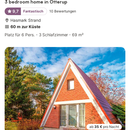
3 bedroom home in Otterup
9,7
Fantastisch
10
Bewertungen
Hasmark Strand
60 m zur Küste
Platz für 6 Pers.
3 Schlafzimmer
69 m²
ab
35 €
pro Nacht