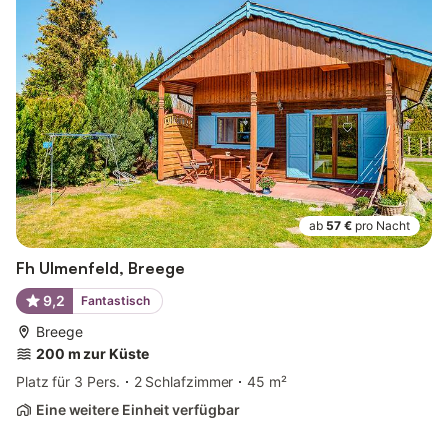
ab
57 €
pro Nacht
Fh Ulmenfeld, Breege
9,2
Fantastisch
Breege
200 m zur Küste
Platz für 3 Pers.
2 Schlafzimmer
45 m²
Eine weitere Einheit verfügbar