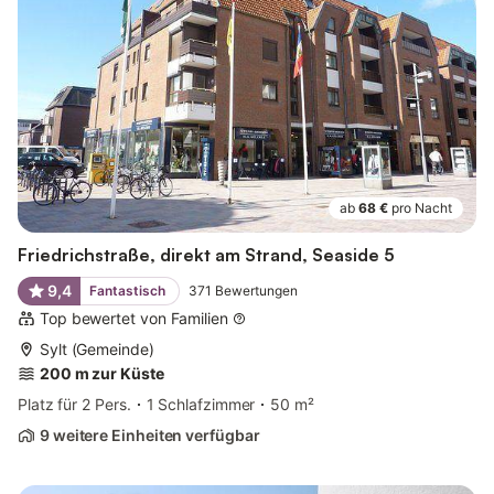
ab
68 €
pro Nacht
Friedrichstraße, direkt am Strand, Seaside 5
9,4
Fantastisch
371
Bewertungen
Top bewertet von Familien
Sylt (Gemeinde)
200 m zur Küste
Platz für 2 Pers.
1 Schlafzimmer
50 m²
9 weitere Einheiten verfügbar