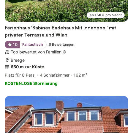
ab
150 €
pro Nacht
Ferienhaus 'Sabines Badehaus Mit Innenpool' mit
privater Terrasse und Wlan
10
Fantastisch
9
Bewertungen
Top bewertet von Familien
Breege
650 m zur Küste
Platz für 8 Pers.
4 Schlafzimmer
162 m²
KOSTENLOSE Stornierung