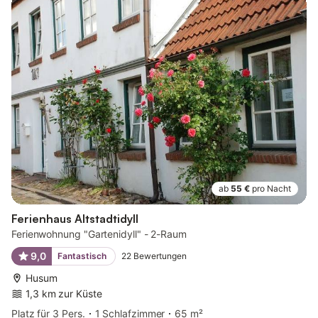
ab
55 €
pro Nacht
Ferienhaus Altstadtidyll
Ferienwohnung "Gartenidyll" - 2-Raum
9,0
Fantastisch
22
Bewertungen
Husum
1,3 km zur Küste
Platz für 3 Pers.
1 Schlafzimmer
65 m²