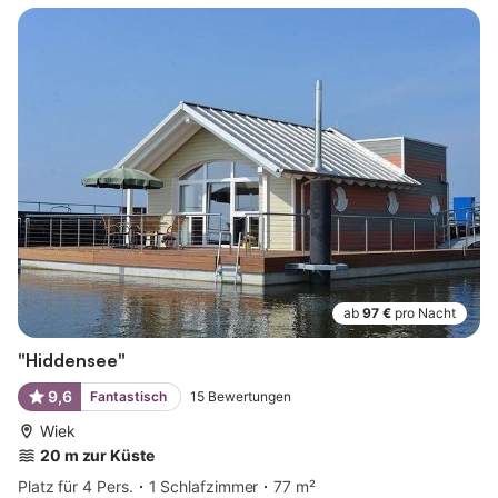
ab
97 €
pro Nacht
"Hiddensee"
9,6
Fantastisch
15
Bewertungen
Wiek
20 m zur Küste
Platz für 4 Pers.
1 Schlafzimmer
77 m²