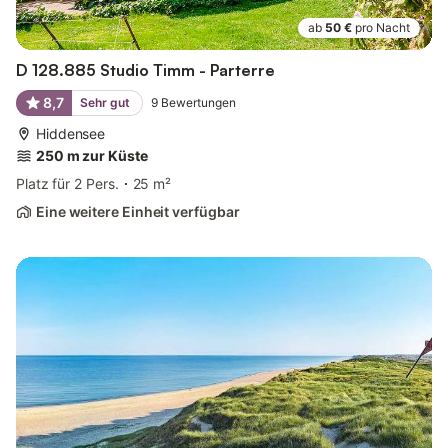
ab
50 €
pro Nacht
D 128.885 Studio Timm - Parterre
8,7
Sehr gut
9
Bewertungen
Hiddensee
250 m zur Küste
Platz für 2 Pers.
25 m²
Eine weitere Einheit verfügbar