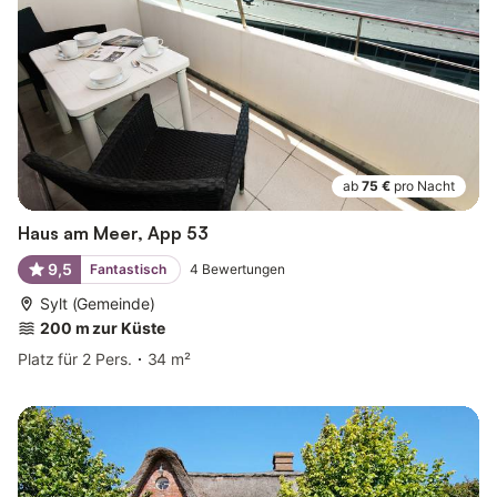
ab
75 €
pro Nacht
Haus am Meer, App 53
9,5
Fantastisch
4
Bewertungen
Sylt (Gemeinde)
200 m zur Küste
Platz für 2 Pers.
34 m²