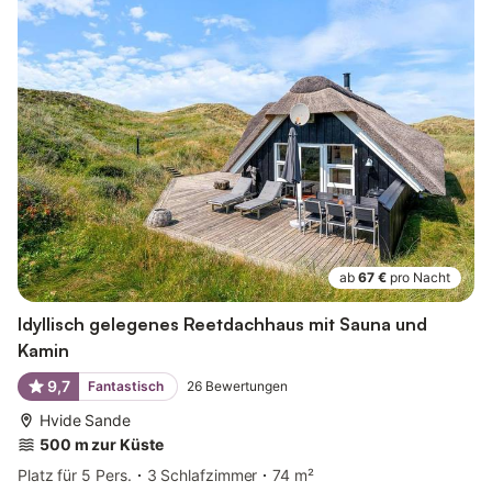
ab
67 €
pro Nacht
Idyllisch gelegenes Reetdachhaus mit Sauna und
Kamin
9,7
Fantastisch
26
Bewertungen
Hvide Sande
500 m zur Küste
Platz für 5 Pers.
3 Schlafzimmer
74 m²