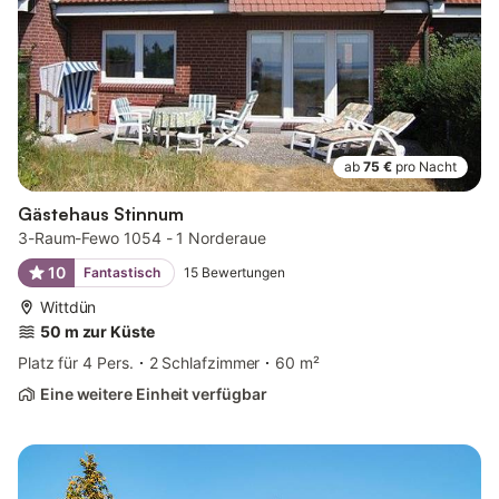
ab
75 €
pro Nacht
Gästehaus Stinnum
3-Raum-Fewo 1054 - 1 Norderaue
10
Fantastisch
15
Bewertungen
Wittdün
50 m zur Küste
Platz für 4 Pers.
2 Schlafzimmer
60 m²
Eine weitere Einheit verfügbar