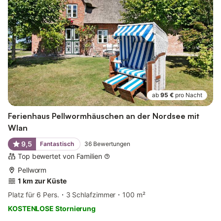
ab
95 €
pro Nacht
Ferienhaus Pellwormhäuschen an der Nordsee mit
Wlan
9,5
Fantastisch
36
Bewertungen
Top bewertet von Familien
Pellworm
1 km zur Küste
Platz für 6 Pers.
3 Schlafzimmer
100 m²
KOSTENLOSE Stornierung