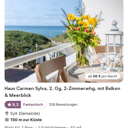
ab
56 €
pro Nacht
Haus Carmen Sylva, 2. Og, 2-Zimmerwhg. mit Balkon
& Meerblick
9,3
Fantastisch
358
Bewertungen
Sylt (Gemeinde)
150 m zur Küste
Platz für 2 Pers.
1 Schlafzimmer
40 m²