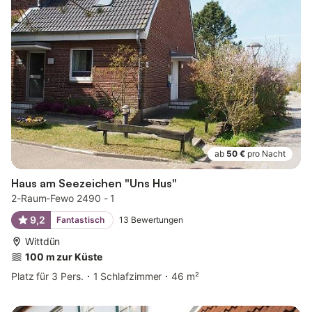
ab
50 €
pro Nacht
Haus am Seezeichen "Uns Hus"
2-Raum-Fewo 2490 - 1
9,2
Fantastisch
13
Bewertungen
Wittdün
100 m zur Küste
Platz für 3 Pers.
1 Schlafzimmer
46 m²