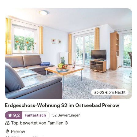
ab
65 €
pro Nacht
Erdgeschoss-Wohnung S2 im Ostseebad Prerow
9,2
Fantastisch
52
Bewertungen
Top bewertet von Familien
Prerow