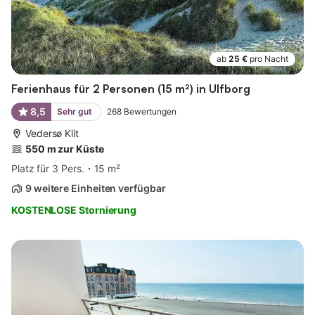
ab
25 €
pro Nacht
Ferienhaus für 2 Personen (15 m²) in Ulfborg
8,5
Sehr gut
268
Bewertungen
Vedersø Klit
550 m zur Küste
Platz für 3 Pers.
15 m²
9 weitere Einheiten verfügbar
KOSTENLOSE Stornierung