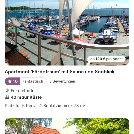
ab
120 €
pro Nacht
Apartment 'Fördetraum' mit Sauna und Seeblick
10
Fantastisch
3
Bewertungen
Eckernförde
40 m zur Küste
Platz für 5 Pers.
2 Schlafzimmer
78 m²