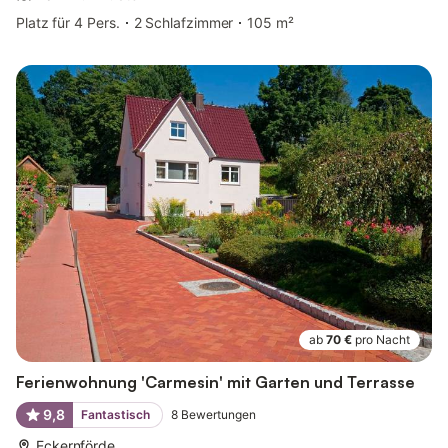
Platz für 4 Pers.
2 Schlafzimmer
105 m²
ab
70 €
pro Nacht
Ferienwohnung 'Carmesin' mit Garten und Terrasse
9,8
Fantastisch
8
Bewertungen
Eckernförde