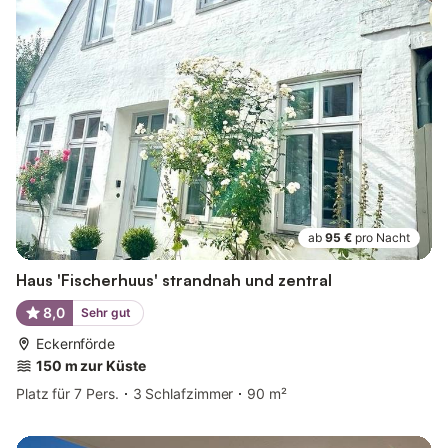
ab
95 €
pro Nacht
Haus 'Fischerhuus' strandnah und zentral
8,0
Sehr gut
Eckernförde
150 m zur Küste
Platz für 7 Pers.
3 Schlafzimmer
90 m²