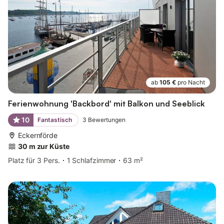
ab
105 €
pro Nacht
Ferienwohnung 'Backbord' mit Balkon und Seeblick
10
Fantastisch
3
Bewertungen
Eckernförde
30 m zur Küste
Platz für 3 Pers.
1 Schlafzimmer
63 m²