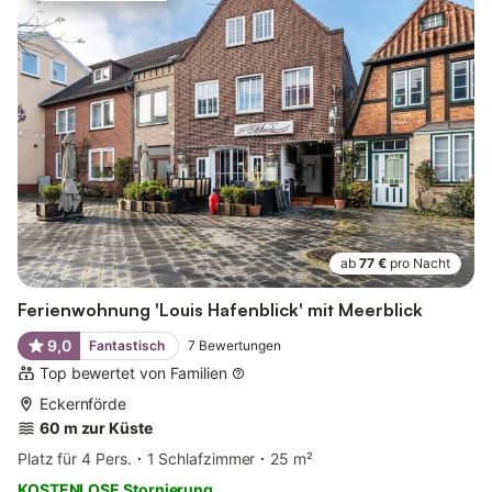
ab
77 €
pro Nacht
Ferienwohnung 'Louis Hafenblick' mit Meerblick
9,0
Fantastisch
7
Bewertungen
Top bewertet von Familien
Eckernförde
60 m zur Küste
Platz für 4 Pers.
1 Schlafzimmer
25 m²
KOSTENLOSE Stornierung