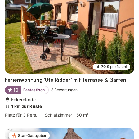
ab
70 €
pro Nacht
Ferienwohnung 'Ute Ridder' mit Terrasse & Garten
10
Fantastisch
8
Bewertungen
Eckernförde
1 km zur Küste
Platz für 3 Pers.
1 Schlafzimmer
50 m²
Star-Gastgeber