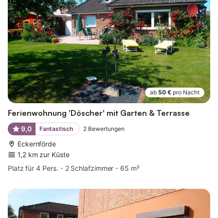
ab
50 €
pro Nacht
Ferienwohnung 'Döscher' mit Garten & Terrasse
9,0
Fantastisch
2
Bewertungen
Eckernförde
1,2 km zur Küste
Platz für 4 Pers.
2 Schlafzimmer
65 m²