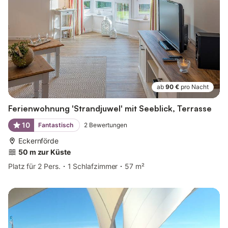
ab
90 €
pro Nacht
Ferienwohnung 'Strandjuwel' mit Seeblick, Terrasse
10
Fantastisch
2
Bewertungen
Eckernförde
50 m zur Küste
Platz für 2 Pers.
1 Schlafzimmer
57 m²