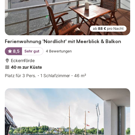
ab
88 €
pro Nacht
Ferienwohnung 'Nordlicht' mit Meerblick & Balkon
8,5
Sehr gut
4
Bewertungen
Eckernförde
40 m zur Küste
Platz für 3 Pers.
1 Schlafzimmer
46 m²