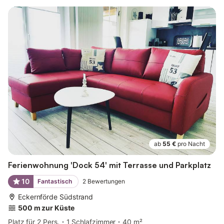
ab
55 €
pro Nacht
Ferienwohnung 'Dock 54' mit Terrasse und Parkplatz
10
Fantastisch
2
Bewertungen
Eckernförde Südstrand
500 m zur Küste
Platz für 2 Pers.
1 Schlafzimmer
40 m²