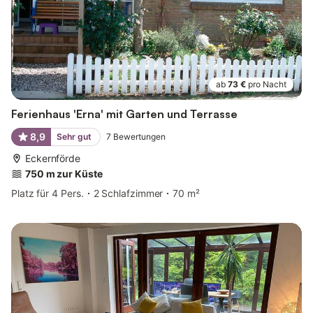
ab
73 €
pro Nacht
Ferienhaus 'Erna' mit Garten und Terrasse
8,9
Sehr gut
7
Bewertungen
Eckernförde
750 m zur Küste
Platz für 4 Pers.
2 Schlafzimmer
70 m²