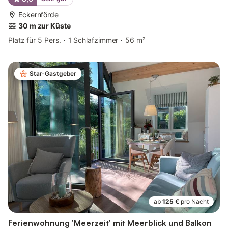
Eckernförde
30 m zur Küste
Platz für 5 Pers.
1 Schlafzimmer
56 m²
Star-Gastgeber
ab
125 €
pro Nacht
Ferienwohnung 'Meerzeit' mit Meerblick und Balkon