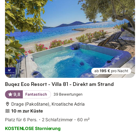
ab
195 €
pro Nacht
Buqez Eco Resort - Villa 81 - Direkt am Strand
9,8
Fantastisch
39
Bewertungen
Drage (Pakoštane), Kroatische Adria
10 m zur Küste
Platz für 6 Pers.
2 Schlafzimmer
60 m²
KOSTENLOSE Stornierung