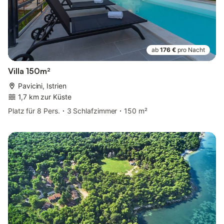
ab
176 €
pro Nacht
Villa 150m²
Pavicini, Istrien
1,7 km zur Küste
Platz für 8 Pers.
3 Schlafzimmer
150 m²