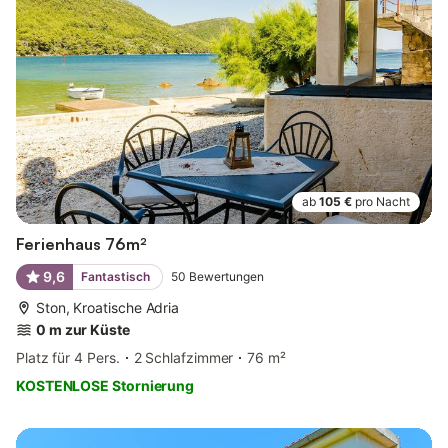
ab
105 €
pro Nacht
Ferienhaus 76m²
9,6
Fantastisch
50
Bewertungen
Ston, Kroatische Adria
0 m zur Küste
Platz für 4 Pers.
2 Schlafzimmer
76 m²
KOSTENLOSE Stornierung