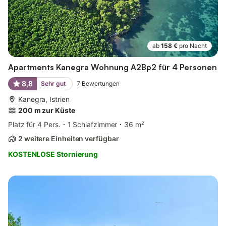
ab
158 €
pro Nacht
Apartments Kanegra Wohnung A2Bp2 für 4 Personen
8,8
Sehr gut
7
Bewertungen
Kanegra, Istrien
200 m zur Küste
Platz für 4 Pers.
1 Schlafzimmer
36 m²
2 weitere Einheiten verfügbar
KOSTENLOSE Stornierung