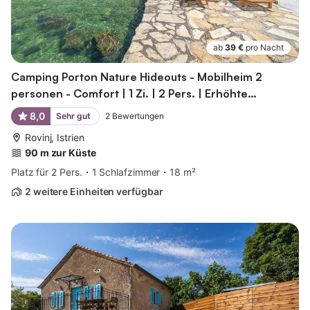
ab
39 €
pro Nacht
Camping Porton Nature Hideouts - Mobilheim 2
personen - Comfort | 1 Zi. | 2 Pers. | Erhöhte
Terrasse...
8,0
Sehr gut
2
Bewertungen
Rovinj, Istrien
90 m zur Küste
Platz für 2 Pers.
1 Schlafzimmer
18 m²
2 weitere Einheiten verfügbar