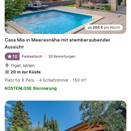
ab
203 €
pro Nacht
Casa Mia in Meeresnähe mit atemberaubender
Aussicht
10
Fantastisch
36
Bewertungen
Trget, Istrien
20 m zur Küste
Platz für 8 Pers.
4 Schlafzimmer
150 m²
KOSTENLOSE Stornierung