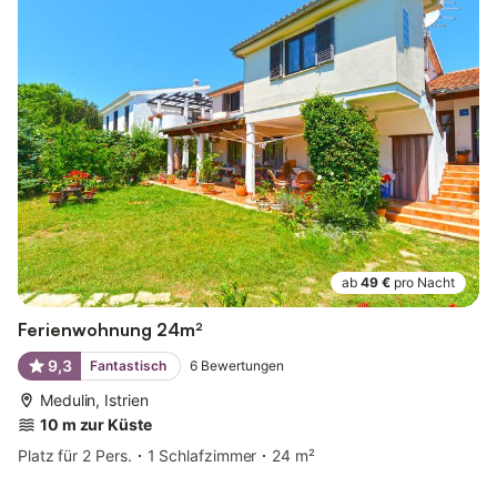
ab
49 €
pro Nacht
Ferienwohnung 24m²
9,3
Fantastisch
6
Bewertungen
Medulin, Istrien
10 m zur Küste
Platz für 2 Pers.
1 Schlafzimmer
24 m²