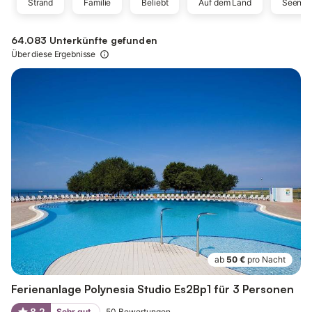
Strand
Familie
Beliebt
Auf dem Land
Seen
64.083 Unterkünfte gefunden
Über diese Ergebnisse
ab
50 €
pro Nacht
Ferienanlage Polynesia Studio Es2Bp1 für 3 Personen
8,2
Sehr gut
50
Bewertungen