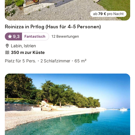
ab
79 €
pro Nacht
Roinizza in Prtlog (Haus für 4-5 Personen)
9,3
Fantastisch
12
Bewertungen
Labin, Istrien
350 m zur Küste
Platz für 5 Pers.
2 Schlafzimmer
65 m²