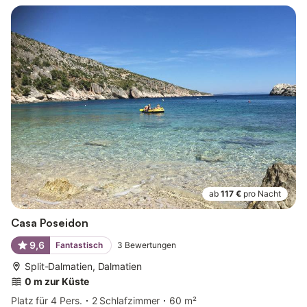
ab
117 €
pro Nacht
Casa Poseidon
9,6
Fantastisch
3
Bewertungen
Split-Dalmatien, Dalmatien
0 m zur Küste
Platz für 4 Pers.
2 Schlafzimmer
60 m²