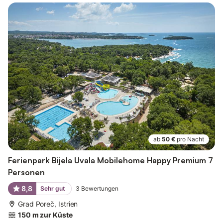
ab
50 €
pro Nacht
Ferienpark Bijela Uvala Mobilehome Happy Premium 7
Personen
8,8
Sehr gut
3
Bewertungen
Grad Poreč, Istrien
150 m zur Küste